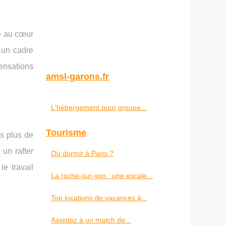
ué au cœur
 un cadre
sensations
amsl-garons.fr
L'hébergement pour groupe...
Tourisme
is plus de
un rafter
Où dormir à Paris ?
le travail
La roche-sur-yon : une escale...
Top locations de vacances à...
Assistez à un match de...