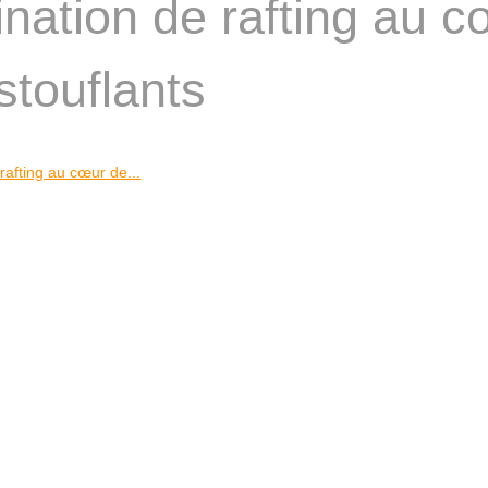
ination de rafting au 
touflants
 rafting au cœur de...