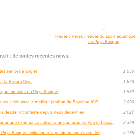
Frédéric Pérès : leader du sport aquatiqu
au Pays Basque
s.fr : de toutes récentes news.
ités seniors à anglet
1 556
r la Rivière Nive
1 578
atique innovant au Pays Basque
1 532
le pour déguster le meilleur jambon de Bayonne IGP
2 009
eka, leader incontesté depuis deux décennies
2 027
 pour une expérience culinaire unique près de Pau et Lescar
2 349
 Pays Basque : initiation à la pelote basque avec des
4 165