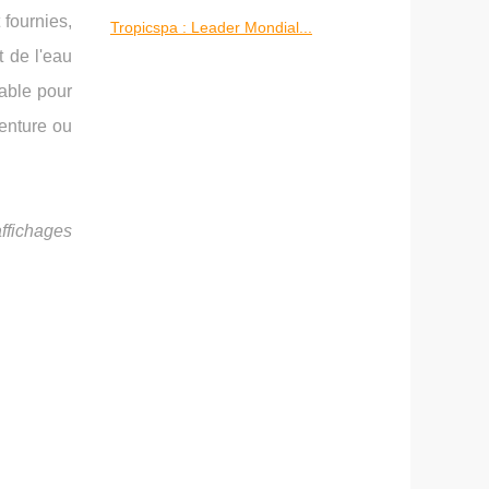
fournies,
Tropicspa : Leader Mondial...
t de l'eau
nable pour
enture ou
affichages