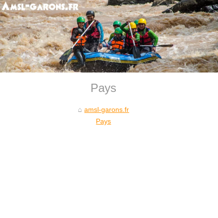
Pays
amsl-garons.fr
Pays