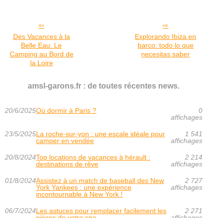
Des Vacances à la
Explorando Ibiza en
Belle Eau: Le
barco: todo lo que
Camping au Bord de
necesitas saber
la Loire
amsl-garons.fr : de toutes récentes news.
20/6/2025
Où dormir à Paris ?
0
affichages
23/5/2025
La roche-sur-yon : une escale idéale pour
1 541
camper en vendée
affichages
20/8/2024
Top locations de vacances à hérault :
2 214
destinations de rêve
affichages
01/8/2024
Assistez à un match de baseball des New
2 727
York Yankees : une expérience
affichages
incontournable à New York !
06/7/2024
Les astuces pour remplacer facilement les
2 271
pièces de votre spa
affichages