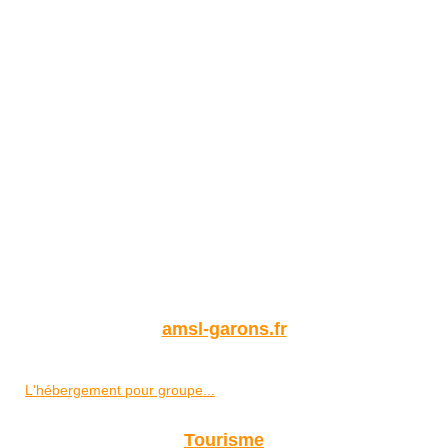
amsl-garons.fr
L'hébergement pour groupe...
Tourisme