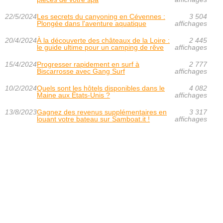
22/5/2024
Les secrets du canyoning en Cévennes :
3 504
Plongée dans l'aventure aquatique
affichages
20/4/2024
À la découverte des châteaux de la Loire :
2 445
le guide ultime pour un camping de rêve
affichages
15/4/2024
Progresser rapidement en surf à
2 777
Biscarrosse avec Gang Surf
affichages
10/2/2024
Quels sont les hôtels disponibles dans le
4 082
Maine aux États-Unis ?
affichages
13/8/2023
Gagnez des revenus supplémentaires en
3 317
louant votre bateau sur Samboat.it !
affichages